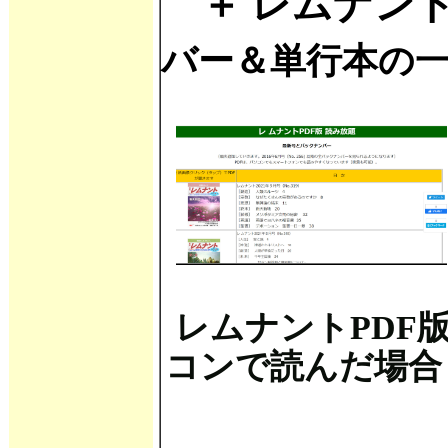
＋ レムナン
バー＆単行本の
レムナントP
コンで読んだ場