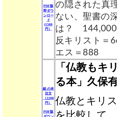
の隠された真
PDF版
即ダウ
ない、聖書の深
ンロー
ド
(1500
は？　144,00
円）
反キリスト＝6
エス＝888
「仏教もキ
る本」久保
紙 の本
注文
仏教とキリ
（2200
円）
を比較して
PDF版
ダウン