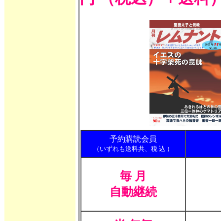
予約購読会員
（いずれも送料共、税 込 ）
毎 月
自動継続