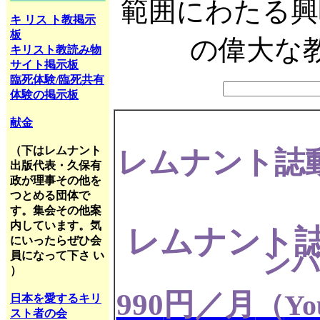
範囲にわたる興
キ リス ト教掲示
板
の偉大な
キリスト教読み物
サイト掲示板
臨死体験/臨死共有
体験の掲示板
献金
（下はレムナント
レムナント誌
出版代表・久保有
政が理事その他を
つとめる団体で
す。集会その他案
内しています。気
レムナント
にいったらぜひ会
ンバ
員になって下さ い
）
990
円／月
（
Yo
日本を愛するキリ
スト者の会