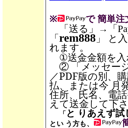
※
で 簡単注
「送る」→「
Pa
「
」 と
rem888
れます。
①送金金額を入
② 「メッセー
／PDF版の別、
払、または今 月
住所、氏名、電話
えて送金して下
と りあえず試
「
とい う方も、