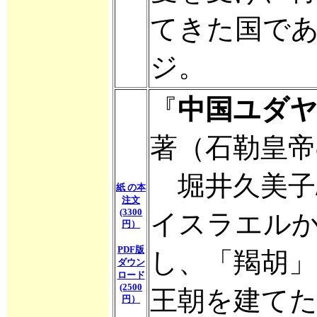
てきた国であ
ジ。
『
中国ユダ
著（石勒皇帝
堀井久美子
紙 の本
注文
(3300
イスラエル
円）
PDF版
し、「羯胡
ダウン
ロード
(2500
王朝を建てた
円）