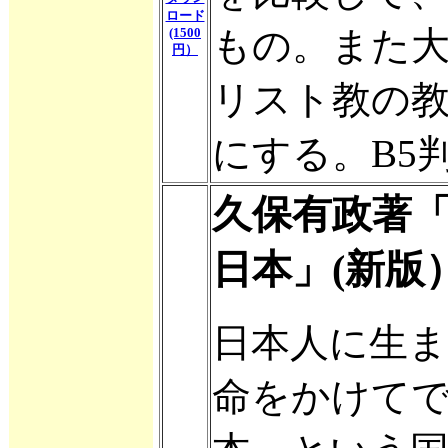
ロード
もの。また
(1500
円）
リスト教の
にする。B5判
久保有政著「
日本
」(新
日本人に生
命をかけて