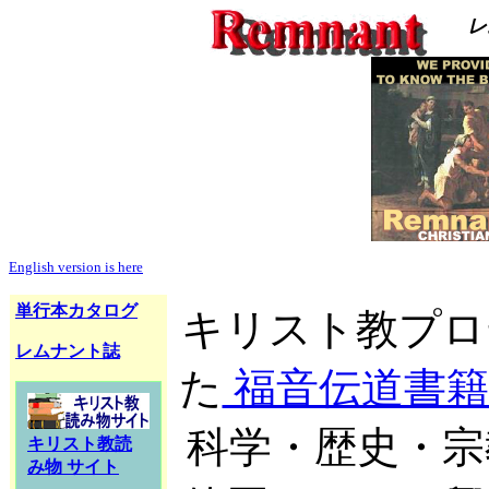
レ
English version is here
単行本
カタログ
キリスト教プロ
レムナント誌
た
福音伝道書籍
科学・歴史・宗
キリスト教
読
み物 サイト