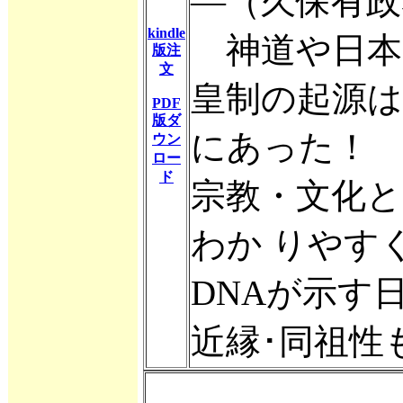
―（久保有政
kindle
神道や日本
版注
文
皇制の起源
PDF
版ダ
にあった！
ウン
ロー
ド
宗教・文化と
わか りやす
DNAが示す
近縁･同祖性