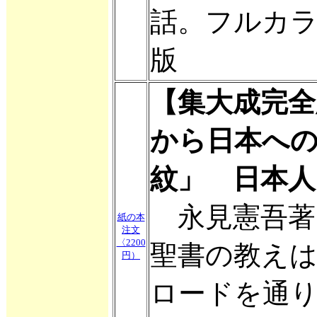
話。フルカ
版
【集大成完
から日本へ
紋」 日本
永見憲吾著
紙の本
注文
〈2200
聖書の教え
円）
ロードを通