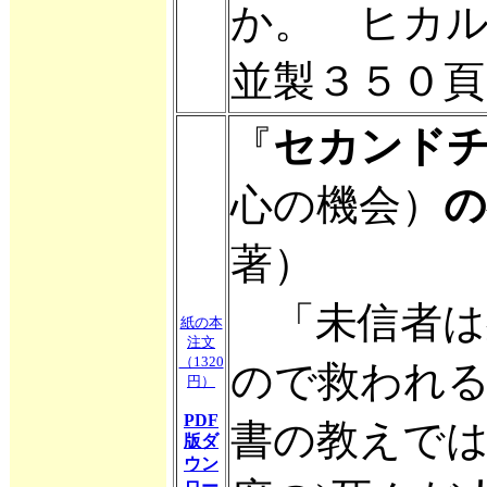
か。 ヒカ
並製３５０頁
『
セカンド
心の機会）
の
著）
「未信者は
紙の本
注文
（1320
ので救われ
円）
PDF
書の教えでは
版ダ
ウン
ロー