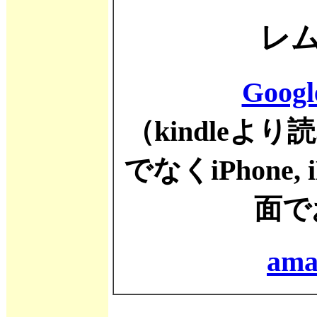
レ
Goog
（kindleより
でなくiPhone
面で
ama