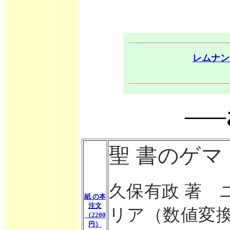
レムナン
――
聖 書のゲマ
久保有政 著　
紙 の本
注文
リア（数値変
（2200
円）