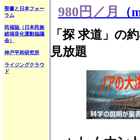
980
円／月
（
m
聖書と日本フォー
ラム
民福協（日本民族
「探 求道」の約
総福音化運動協議
会）
見放題
神戸平和研究所
ライジングクラウ
ド