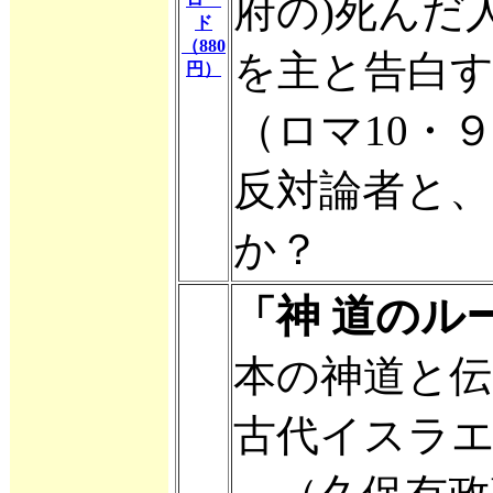
府の)死んだ
ド
（880
を主と告白す
円）
（ロマ10・９
反対論者と
か？
神 道のル
「
本の神道と伝
古代イスラ