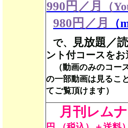
990
円／月
（
Yo
980
円／月
（
m
見放題／
で、
ント付コースをお
（動画のみのコースも
の一部動画は見るこ
てご覧頂けます）
月刊レムナ
円 （税込）＋送料