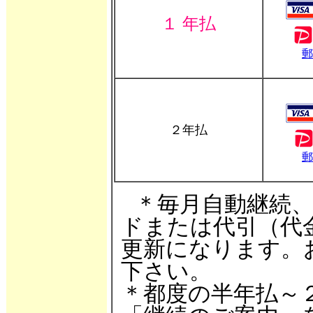
１ 年払
郵
２年払
郵
＊毎月自動継続、
ドまたは代引（代
更新になります。
下さい。
＊都度の半年払～