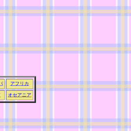
パ
アフリカ
ア
オセアニア