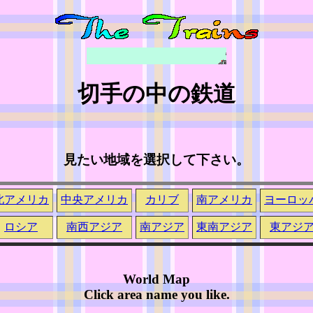
切手の中の鉄道
見たい地域を選択して下さい。
北アメリカ
中央アメリカ
カリブ
南アメリカ
ヨーロッ
ロシア
南西アジア
南アジア
東南アジア
東アジ
World Map
Click area name you like.