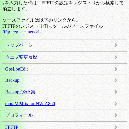
yを入力した時は、FFFTPの設定をレジストリから検索して
消去します。
ソースファイルは以下のリンクから。
FFFTPのレジストリ消去ツールのソースファイル
ffftp_reg_cleaner.cab
トップページ
ウエブ変更履歴
GpsLogEdit
Backup
Backup Q&A集
moraMP4fix for NW-A860
プロフィール
FFFTP