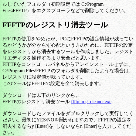
ルしていたフォルダ（初期設定では C:\Program
Files\FFFTP）をエクスプローラなどで削除してください。
FFFTPのレジストリ消去ツール
FFFTPの使用をやめたが、PCにFFFTPの設定情報が残ってい
るかどうかが分からず心配という方のために、FFFTPの設定
をレジストリから消去するツールを作成しました。レジスト
リエディタを操作するより安全だと思います。
FFFTPをコントロールパネルからアンインストールせずに、
C:\Program Files\FFFTP のフォルダを削除したような場合は、
レジストリに設定値が残っています。
このツールはFFFTPの設定を全て消去します。
ダウンロードは以下のリンクから。
FFFTPのレジストリ消去ツール
ffftp_reg_cleaner.exe
ダウンロードしたファイルをダブルクリックして実行してく
ださい。最初にYES/NOを聞かれますので、FFFTPの設定を
消去するならy [Enter]を, しないならn [Enter]を入力してくだ
さい。