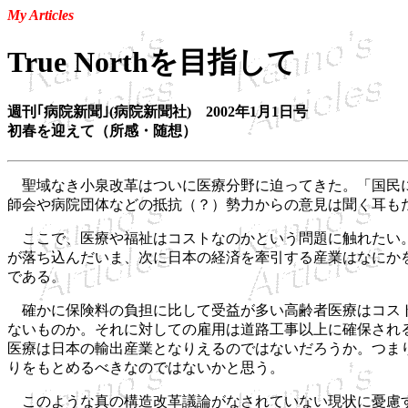
My Articles
True Northを目指して
週刊｢病院新聞｣(病院新聞社) 2002年1月1日号
初春を迎えて（所感・随想）
聖域なき小泉改革はついに医療分野に迫ってきた。「国民に
師会や病院団体などの抵抗（？）勢力からの意見は聞く耳も
ここで、医療や福祉はコストなのかという問題に触れたい。
が落ち込んだいま、次に日本の経済を牽引する産業はなにか
である。
確かに保険料の負担に比して受益が多い高齢者医療はコスト
ないものか。それに対しての雇用は道路工事以上に確保され
医療は日本の輸出産業となりえるのではないだろうか。つま
りをもとめるべきなのではないかと思う。
このような真の構造改革議論がなされていない現状に憂慮す