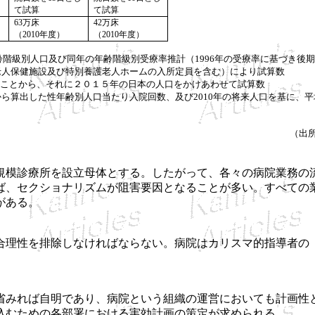
て試算
て試算
63
万床
42
万床
（
2010
年度）
（
2010
年度）
齢階級別人口及び同年の年齢階級別受療率推計（1996年の受療率に基づき
老人保健施設及び特別養護老人ホームの入所定員を含む）により試算数
あることから、それに２０１５年の日本の人口をかけあわせて試算数
ら算出した性年齢別人口当たり入院回数、及び2010年の将来人口を基に、
（出
模診療所を設立母体とする。したがって、各々の病院業務の
ば、セクショナリズムが阻害要因となることが多い。すべての
がある。
理性を排除しなければならない。病院はカリスマ的指導者の
みれば自明であり、病院という組織の運営においても計画性
込むための各部署における実効計画の策定が求められる。