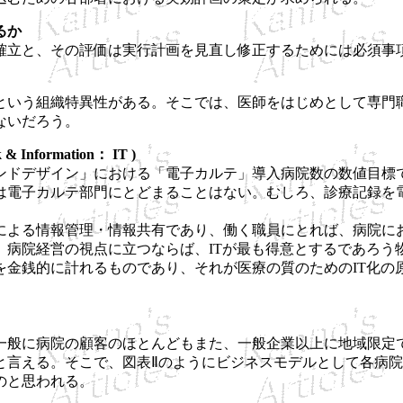
いるか
立と、その評価は実行計画を見直し修正するためには必須事
)
いう組織特異性がある。そこでは、医師をはじめとして専門
ないだろう。
ormation： IT )
デザイン」における「電子カルテ」導入病院数の数値目標であ
は電子カルテ部門にとどまることはない。むしろ、診療記録を
よる情報管理・情報共有であり、働く職員にとれば、病院に
、病院経営の視点に立つならば、ITが最も得意とするであろう
を金銭的に計れるものであり、それが医療の質のためのIT化の
般に病院の顧客のほとんどもまた、一般企業以上に地域限定
言える。そこで、図表Ⅱのようにビジネスモデルとして各病院
のと思われる。