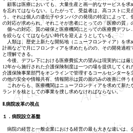
顧客は医療においても、大量生産と画一的なサービスを求め
を忘れてはならない。したがって、受益者は、高コストに見
う。それは個人の遺伝子やタンパクの発現の特定によって、
の対応が求められ、それこそが患者にとっての「医療の質」
個への対応、質の確保と医療機関にとっての医療費デフレ…
を絞らなくてはならない時代を迎えようとしている。
人類は、歴史上新たな開拓地（ニューフロンティア）を求め
計画などで月にフロンティアを求めたものの、その開発過程
と理解できる。
今後、デフレ下における医療費拡大の望みは現実的には厳し
12年から施行された介護保険制度は一つの場を提供してくれ
介護保険事業部門をオンラインで管理するコールセンターを
の他の安全や情報共有、情報開示は質の面のみの改善に伴う
これからも、医療機関はニューフロンティアを求めて新たな
ランドを核としての事業を捜し求めなければならない。
Ⅱ.病院改革の視点
１．病院設立基盤
病院の経営と一般企業における経営の最も大きな違いは、公