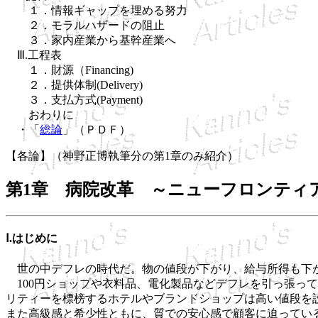
１．情報ギャップを埋める努力
２．モラルハザードの阻止
３．家内産業から基幹産業へ
Ⅲ.工程表
１．財源（Financing)
２．提供体制(Delivery)
３．支払方式(Payment)
おわりに
・「
総論
」（ＰＤＦ）
【各論】（神野正博執筆分の第1章のみ紹介）
第1章 病院改革 ～ニューフロンティ
Ⅰ.はじめに
世の中デフレの時代だ。物の値段が下がり、給与所得も下が
100円ショップや衣料品、電化製品などデフレを引っ張っ
リティーを標榜するホテルやブランドショップは高い値段を
また高級感と希少性ともに、質での安心感で顧客に迫ってい