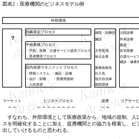
図表2：医療機関のビジネスモデル例
外部環境
戦略策定プロセス
病院・診療所
入院診療
？
施設
外来診療
中核業務プロセス
救急
・予防、医療、介護サービス提供プロセス
大学医局
在宅医療
・患者獲得プロセス
地元企業
介護サービ
健診・健康
院内資源マネジメントプロセス
業務依頼先
・情報システム
・施設・設備
仕入先
・会計・財務 ・医療用資材
地方自治体
・人的資源
病院団体
マーケット
ビジネスプロセス
提携
コアサー
←←
←←←←←←←←
←←
←←
すなわち、外部環境として医療政策から、地域の規制、人口
スを明確化することに加え、提携機関との協力を模索し、ビ
出していけるものと思われる。