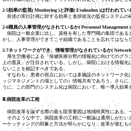
2-5効果の監視( Monitoring )と評価( Evaluation )は行われて
前述の実行計画に対する効果と進捗状況の監視システムの確
2-6職員の人事管理がなされているか( Personnel Management 
病院は一般企業に比し、資格を有した専門職の集団であると
かし、人事管理ができてこそ組織であることを忘れてはなら
2-7ネットワークができ、情報管理がなされているか( Network & Inf
厚生労働省による「保健医療分野の情報化に向けてのグランド
上の普及」が注目されている。しかし、病院における情報化
ないことを銘記すべきである。
すなわち、患者の視点においては多施設のネットワーク化に
ッジマネジメントの場としての）情報共有であろう。さらに
うに、この部門のシステム化は病院において、唯一導入効果
Ⅲ.病院改革の工程
病院改革を論ずる際の最も阻害要因は地域特異性にある。一
そのような中で、病院改革の工程に一般論は通用しがたいと
ーケッティングの対象と方法が明らかになり、改革が進むも