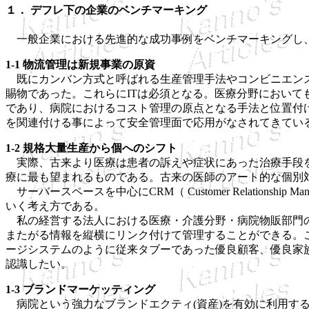
１． デフレ下の企業のベンチマーキング
一般企業における先進的な成功事例をベンチマーキングし、
1-1 物流管理は新規事業の原資
既にカンバン方式と呼ばれる生産管理手法やコンビニエンスストアにお
賜物であった。これらにITは必須となる。医療分野においても、SPD（
であり、病院におけるコスト管理の原点となる手法と位置付
を関連付ける事によって安全管理面で応用がなされてきてい
1-2 規格大量生産から個へのシフト
実際、古来より医療は患者の訴えや症状にあった治療手段を
療に最も望まれるものである。古来の医師のアート的な個別
サーバースペースを中心にCRM（ Customer Relatio
いく考え方である。
私の経営する法人における医療・介護分野・病院物販部門の
またがる情報を縦横にリンク付けて管理することができる。
ージシステムのように従来タブーであった優良顧客、優良家
認識したい。
1-3 ブランドマーケッティング
病院という強力なブランドエクティ(資産)を有効に利用す