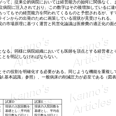
がって、従来公的病院においては経営能力の如何に関係なく、
国公立病院に注入されており、この数字はその後増加しているに違
ってもその経営能力を問われてくるものと予想されるが、す
ラインからの出発のために画策している現状が見受けられる。
の市場原理に基づく運営と民営化論議は医療費の適正化の面
なる。同様に病院組織においても医師を頂点とする経営者と
ことを明記しなければならない。
その役割を明確化する必要がある。同じような機能を重複し
Ⅰ.基本認識」参照）、一般病床の削減圧力が必至である（図表
試算
D
試算
E
る
現状の入院回数を
現状の入院回数を
床
基礎とし、平均在
基礎とし、平均在
院日数を
15
日とし
院日数を
10
日とし