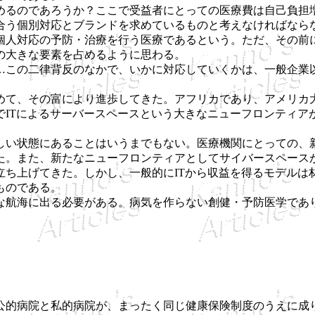
るのであろうか？ここで受益者にとっての医療費は自己負担
合う個別対応とブランドを求めているものと考えなければなら
個人対応の予防・治療を行う医療であるという。ただ、その前
の大きな要素を占めるように思わる。
この二律背反のなかで、いかに対応していくかは、一般企業
て、その富により進歩してきた。アフリカであり、アメリカ
でITによるサーバースペースという大きなニューフロンティア
い状態にあることはいうまでもない。医療機関にとっての、新
た。また、新たなニューフロンティアとしてサイバースペース
立ち上げてきた。しかし、一般的にITから収益を得るモデルは
ものである。
航海に出る必要がある。病気を作らない創健・予防医学であ
的病院と私的病院が、まったく同じ健康保険制度のうえに成