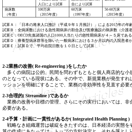
人口により試算
合により試算
病床数
100
万床
60
万床
50-60
万床
（年度）
（
2015
年度）
（
1997
年度）
（
2015
年度）
試算Ａ：「日本の将来人口推計（平成９年１月推計）」による2015年の年
試算Ｂ：全病床数における急性期病床の割合及び医療施設の病床数（介護
試算Ｃ：OECD先進諸国の人口1000人当たりの急性期病床が４～５床で
試算Ｄ：療養型病床群等を除いた一般病床における３か月以内の入院患者か
試算Ｅ：試算Ｄで、平均在院日数を１０日として試算
2-2業務の改善( Re-engineering )をしたか
多くの病院は公的、民間を問わずもともと個人商店的な小規
のとなっている現状にある。その中で、新規業務が発生すれ
ッションを明確にすることで、業務の非効率性を見直す必要
2-3合理的( Streamline )であるか
業務の改善や目標の管理、さらにその実行においては、非合
必要がある。
2-4予算・計画に一貫性があるか( Integrated Health Planning )
戦略なき組織運営は破綻をきたすのは、日本経済の実態を省
算の作成にあたっては、トップの方針決定と、それを落とし