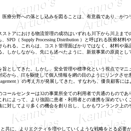
医療分野への落とし込みを図ることは、有意義であり、かつ
ける物流管理の成功はいずれも川下から川上までの生産管理と在庫管理（ 
 Supply Processing Distribution ）と呼ば
けられる。これらは、コスト管理面ばかりではなく、材料や薬
る。しかしながら、先にも述べたように、新規事業の原資とし
旨としてきた。しかし、安全管理や標準化という視点でマニ
対応から、ITを駆使して個人情報を網の目のようにリンクさせ
nship Management ）の考え方が発展してきた。すなわち、
コールセンターは32の事業所全ての利用者で共通のものであ
これによって、より強固に患者・利用者との連携を深めていく
族に対してより多くの機会を創り出し、しかもワンランク上の
ると共に、よりエクティを増やしていくような戦略をとる必要