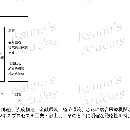
患者
要介護者
従業員と家族
ス
企業
管理
地域社会
紹介先機関
地方自治体
ビス
顧客
←
←←
動態、疾病構造、金融環境、経済環境、さらに競合医療機関
ジネスプロセスを工夫・創出し、その各々に明確な戦略性を持