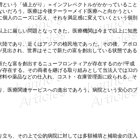
増という「値上がり」＝インフレベクトルがかかっていること
ないだろう。医療は今後テーラーメイド医療へと向かうとい
に個人のニーズに応え、それを満足感に変えていくという個別
以上に厳しい問題となってきた。医療機関は今まで以上に知恵
大陸であり、近くはアジアの植民地であった。その後、アポロ
が見出され、世界はそこで新たの富を創出している状態である
たな富を創出するニューフロンティアが存在するのか?平成
が存在する。その両者を継げる取り組みとして当法人では32の
材料や薬品などの仕入れ、コスト・在庫管理面に絞られる。そ
り、医療関連サービスへの進出であろう。病院という安心のブ
り立ち、その上で公的病院に対しては多額補填と補助金の注入