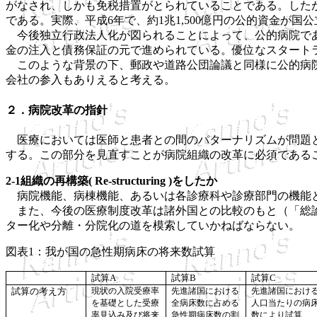
がなされ、しかも免税措置がとられていることである。した
である。実際、平成6年で、約1兆1,500億円の公的資金が
今後独立行政法人化が図られることによって、公的病院であ
金の注入と債務保証の元で進められている。優位なスタート
このような背景の下、郵政や道路公団論議と同様に公的病院
会社の参入もありえると考える。
２．病院改革の指針
医療においては医師と患者との間のパターナリズムが問題と
する。この部分を見直すことが病院組織の改革に必須である
2-1組織の再構築( Re-structuring )をしたか
病院機能、病棟機能、あるいは各診療科や診療部門の機能と
また、今後の医療制度改革は諸外国との比較のもと（「総論
ター化や分離・分院化の道を模索していかねばならない。
図表1：我が国の急性期病床の将来数試算
試算
A
試算
B
試算
C
試算の考え方
現状の入院受療率
先進諸国における
先進諸国におけ
を基礎とした受療
全病床数に占める
人口当たりの病
率見込み及び将来
急性期病床数の割
数により試算