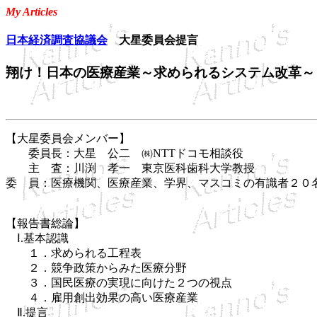
My Articles
日本経済調査協議会
大星委員会提言
翔け！日本の医療産業～求められるシステム改革～
【大星委員会メンバー】
委員長：大星 公二 ㈱NTTドコモ相談役
主 査：川渕 孝一 東京医科歯科大学教授
委 員：医療機関、医療産業、学界、マスコミの有識者２０
【報告書総論】
Ⅰ.基本認識
１．求められる工程表
２．競争政策からみた医療分野
３．国民医療の実現に向けた２つの視点
４．雇用創出効果の高い医療産業
Ⅱ.提言