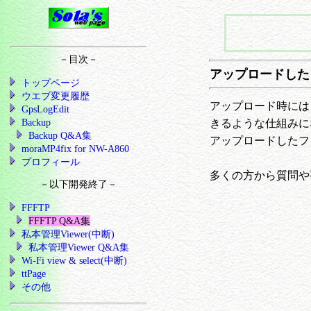
－目次－
アップロードした
トップページ
ウエブ変更履歴
アップロード時には
GpsLogEdit
Backup
きるような仕組みに
Backup Q&A集
アップロードしたフ
moraMP4fix for NW-A860
プロフィール
多くの方から質問や
－以下開発終了－
FFFTP
FFFTP Q&A集
私本管理Viewer(中断)
私本管理Viewer Q&A集
Wi-Fi view & select(中断)
ttPage
その他