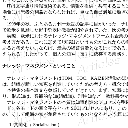
ITは文字通り情報技術である。情報を提供・共有すること
場合には患者の利益とならなければ、単なる自己満足に過ぎ
る。
1998年の秋、ふとある月刊一般誌の記事に目がいった。ナレッジ・マネ
で欧米を風靡した野中郁次郎教授が紹介されていた。氏の考
実際、欧米におけるナレッジ･マネジメントブームも企業のI
考え方がある。これに加えて｢知識｣というものがこれから
あると考えたい。ならば、最高の経営資源となるはずである
えられる。したがって、個人の知や「技」に依存する業務を
ナレッジ・マネジメントということ
ナレッジ・マネジメントはTQM、TQC、KAIZEN活動
は、組織が新しい知恵を創造していくための考え方・概念で
本特集の梅本論文を参照していただきたい。まず、知識には
り、形式知は、客観的な知(組織知)、理性知など、教科書や
ナレッジ・マネジメントの本質は知識創造のプロセスを明確
ード、各モードの頭文字をとったSECIプロセスにあり、こ
の、そして組織の知が創造されていくものとなるという(図1)
共同化（ Socialization ）