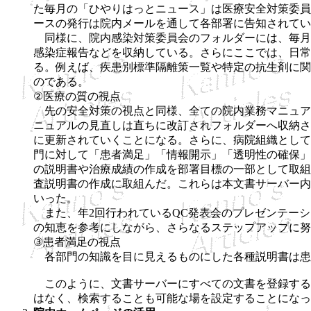
た毎月の「ひやりはっとニュース」は医療安全対策委員
ースの発行は院内メールを通して各部署に告知されてい
同様に、院内感染対策委員会のフォルダーには、毎月
感染症報告などを収納している。さらにここでは、日常
る。例えば、疾患別標準隔離策一覧や特定の抗生剤に関
のである。
②医療の質の視点
先の安全対策の視点と同様、全ての院内業務マニュア
ニュアルの見直しは直ちに改訂されフォルダーへ収納さ
に更新されていくことになる。さらに、病院組織として
門に対して「患者満足」「情報開示」「透明性の確保」
の説明書や治療成績の作成を部署目標の一部として取組
査説明書の作成に取組んだ。これらは本文書サーバー内
いった。
また、年2回行われているQC発表会のプレゼンテーシ
の知恵を参考にしながら、さらなるステップアップに努
③患者満足の視点
各部門の知識を目に見えるものにした各種説明書は患
このように、文書サーバーにすべての文書を登録する
はなく、検索することも可能な場を設定することになっ