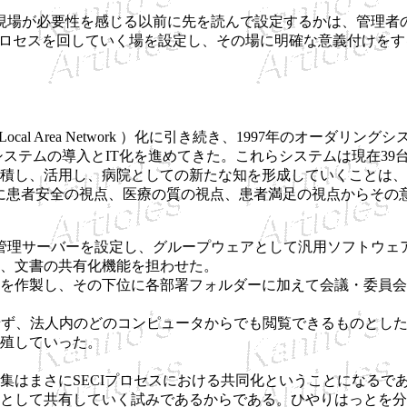
場が必要性を感じる以前に先を読んで設定するかは、管理者
CIプロセスを回していく場を設定し、その場に明確な意義付け
al Area Network ）化に引き続き、1997年のオーダリ
年の電子カルテシステムの導入とIT化を進めてきた。これらシステムは
蓄積し、活用し、病院としての新たな知を形成していくことは
に患者安全の視点、医療の質の視点、患者満足の視点からその
ーバーを設定し、グループウェアとして汎用ソフトウェアであるMic
、文書の共有化機能を担わせた。
を作製し、その下位に各部署フォルダーに加えて会議・委員会
せず、法人内のどのコンピュータからでも閲覧できるものとし
殖していった。
はまさにSECIプロセスにおける共同化ということになるで
として共有していく試みであるからである。ひやりはっとを分