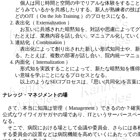
個人は同じ時間と空間の中でリアルな体験をすること
どうみているかを共感したりする。新人が熟練者の技ば
どのOJT（ On the Job Training ）のプロセスになる。
表出化（ Externalization ）
お互いに共感された暗黙知を、対話や思慮によってグ
たとえば、業務内容を話し合い、マニュアル化していく
連結化（ Combination ）
表出化によって創り出された新しい形式知同士や、新
る。たとえば、複数の部署が話し合い、院内統一マニュ
内面化（ Internalization ）
形式知を実践することによって、新たな暗黙知を獲得
い意味を学ぶことになるプロセスとなる。
以上のようなSECIプロセスは、｢思い(共同化)を言葉
ナレッジ・マネジメントの場
さて、本当に知識は管理（ Management ）できるの
公式なワイワイガヤガヤの場であり、ITというサーバースペ
なる。
そこで、病院における場として会議や委員会、さらには各種
する委員会の設置などは病院機能を高めていくにあたっての