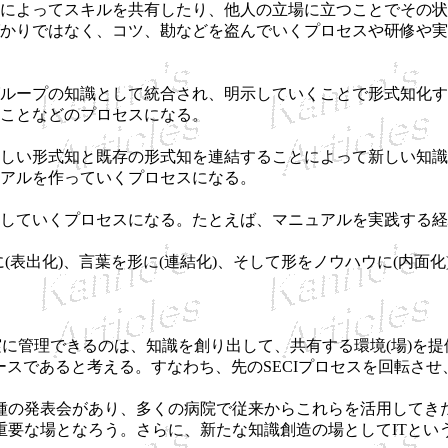
によってスキルを共有したり、他人の立場に立つことでその状
かりではなく、コツ、勘などを盗んでいくプロセスや研修や実
ループの知識として統合され、明示していくことで形式知化す
ことなどのプロセスになる。
しい形式知と既存の形式知を連結することによって新しい知識
アルを作っていくプロセスになる。
していくプロセスになる。たとえば、マニュアルを実践する経
に(表出化)、言葉を形に(連結化)、そして形をノウハウに(内
か？確実に管理できるのは、知識を創り出して、共有する環境(場)
ースであると考える。すなわち、先のSECIプロセスを回転さ
の発表会があり、多くの病院で従来からこれらを活用してき
重要な場となろう。さらに、新たな知識創造の場としてITとい