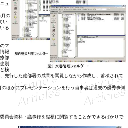
ニュ
毎月の
てい
いる
のマ
情報
診療部
患別
ど検
、先行した他部署の成果を閲覧しながら作成し、蓄積されて
育のほかにプレゼンテーションを行う当事者は過去の優秀事例
委員会資料・議事録を縦横に閲覧することができるばかりで