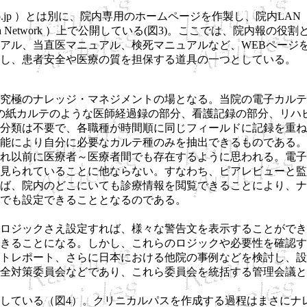
ju.co.jp ）とは別に、院内専用のホームページを作製し、院内LAN
de Area Network ）上で公開している(図3)。ここでは、院内報の役
アル、当直医マニュアル、検死マニュアルなど、WEBページ
し、患者安全や医療の質を担保する道具の一つとしている。
究極のナレッジ・マネジメントの場となる。当院の電子カルテ
での紙カルテのような医師経過録の部分、看護記録の部分、リハ
分類は不要で、各職種が時間順に同じフィールドに記録を重ね
能により自分に必要なカルテ種のみを抽出できるものである。
れ以前に医療者～医療者間でも存在するように思われる。電子
見られていることに他ならない。すなわち、ピアレビューと監
ば、院内のどこにいても診療情報を閲覧できることにより、ナ
こでも設定できることとなるのである。
ロジックさえ設定すれば、様々な警告文を表示することができ
きることになる。しかし、これらのロジックや必要性を確認す
トレポート、さらに日本における他院の事例などを検討し、設
全対策委員会などであり、これら委員会を統括する管理会議と
している（図4）。クリニカルパスを作成する過程はまさにナ