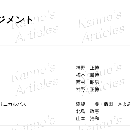
ジメント
神野 正博
梅本 勝博
西村 昭男
神野 正博
リニカルパス
森脇 要・飯田 さよ
北島 政憲
山本 浩和