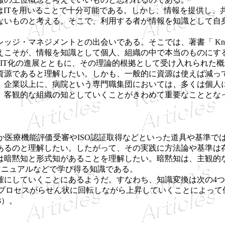
はITを用いることで十分可能である。しかし、情報を提供し、
ないものと考える。そこで、利用する者が情報を知識として自
ジメントとの出会いである。そこでは、著書「 Knowledge Cre
えこそが、情報を知識として個人、組織の中で本当のものにす
T化の進展とともに、その理論的根拠として受け入れられた概
の資源であると理解したい。しかも、一般的に資源は使えば減っ
。企業以上に、病院という専門職集団においては、多くは個人
、客観的な組織の知としていくことがきわめて重要なこととな
のほか医療機能評価受審やISO認証取得などといった道具や基準
あるのと理解したい。したがって、その実践に方法論や基準は
暗黙知と形式知があることを理解したい。暗黙知は、主観的な
マニュアルなどで学び得る知識である。
にしていくことにあるようだ。すなわち、知識変換は次の4つ
のプロセスがらせん状に回転しながら上昇していくことによって
3）。