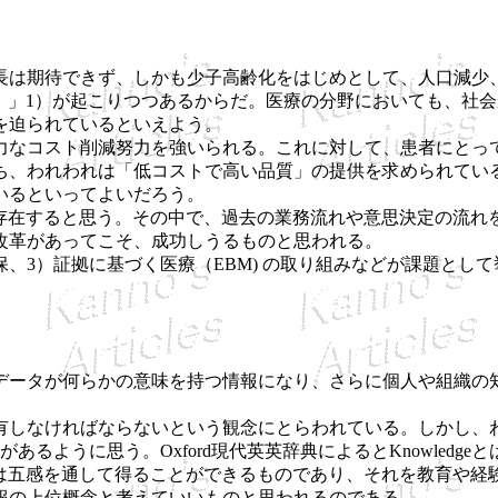
は期待できず、しかも少子高齢化をはじめとして、人口減少
ィー）」1）が起こりつつあるからだ。医療の分野においても、
を迫られているといえよう。
なコスト削減努力を強いられる。これに対して、患者にとっ
ち、われわれは「低コストで高い品質」の提供を求められてい
いるといってよいだろう。
在すると思う。その中で、過去の業務流れや意思決定の流れを
改革があってこそ、成功しうるものと思われる。
、3）証拠に基づく医療（EBM) の取り組みなどが課題として
ータが何らかの意味を持つ情報になり、さらに個人や組織の
有しなければならないという観念にとらわれている。しかし、
思う。Oxford現代英英辞典によるとKnowledgeとは、「 The informati
るという。これは、情報は五感を通して得ることができるものであり、それを教育
報の上位概念と考えていいものと思われるのである。