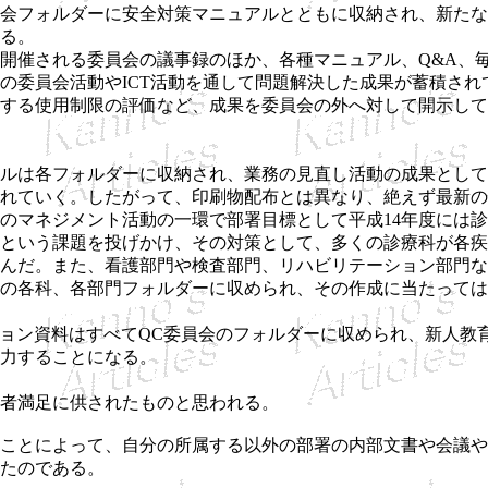
会フォルダーに安全対策マニュアルとともに収納され、新たな
る。
開催される委員会の議事録のほか、各種マニュアル、Q&A、
の委員会活動やICT活動を通して問題解決した成果が蓄積され
する使用制限の評価など、成果を委員会の外へ対して開示して
ルは各フォルダーに収納され、業務の見直し活動の成果として
れていく。したがって、印刷物配布とは異なり、絶えず最新の
のマネジメント活動の一環で部署目標として平成14年度には
という課題を投げかけ、その対策として、多くの診療科が各疾
んだ。また、看護部門や検査部門、リハビリテーション部門な
の各科、各部門フォルダーに収められ、その作成に当たっては
ョン資料はすべてQC委員会のフォルダーに収められ、新人教
力することになる。
者満足に供されたものと思われる。
ことによって、自分の所属する以外の部署の内部文書や会議や
たのである。