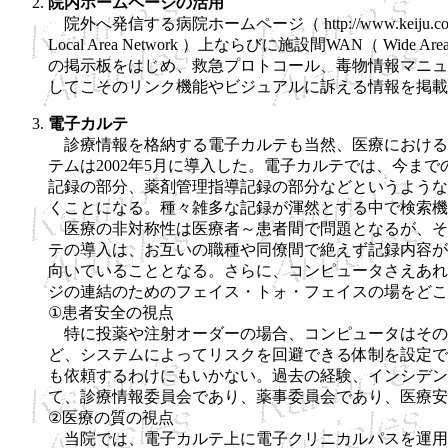
院内ホームページの活用
院外へ発信する病院ホームページ（ http://www.kei
Local Area Network ）上ならびに施設間WAN（ Wi
の掲示板をはじめ、救急プロトコール、毒物情報マニュ
してこそのリンク機能やビジュアルに訴える情報を掲載
電子カルテ
診療情報を格納する電子カルテも当然、医療における
テムは2002年5月に導入した。電子カルテでは、今ま
記録の部分、薬剤管理指導記録の部分などというような
くことになる。種々雑多な記録が渾然とする中で検索機
医療の非対称性は医療者～患者間で問題となるが、そ
テの導入は、お互いの職種や同僚間で絶えず記録内容が
向いていることとなる。さらに、コンピュータさえあれ
ジの連結のためのフェイス・トォ・フェイスの場をど
①患者安全の視点
特に投薬や注射オーダーの場合、コンピュータはその
ど、システムによってリスクを回避できる体制を設定で
も依頼するわけにもいかない。過去の経験、インシデン
て、診療情報委員会であり、薬事委員会であり、医療安
②医療の質の視点
当院では、電子カルテ上に電子クリニカルパスを運用