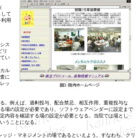
（
割として
を利用
シス
ビリ
てい
カル
査に
レッ
る。例えば、過剰投与、配合禁忌、相互作用、重複投与な
る場の設定が必要であり、ソフトウェアベンダーに設定まで
定内容を確認する場の設定が必要となる。当院では場とし
いうことになる。
レッジ・マネジメントの場であるといえよう。すなわち、クリ