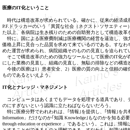
医療のIT化ということ
時代は構造改革が求められている。確かに、従来の経済成長
P.F.ドラッカーのいう「異質な社会（ネクスト･ソサエテ
た以上、各病院は生き残りのための自助努力として構造改革
特に、国による医療費削減は医療機関の経営を逼迫し、強力
価格上昇に見合った品質を求めて来ているのである。すなわ
めた運営が求められ、病院組織そのものの見直しを迫られて
そこで構造改革のための強力なツールとして医療のIT化が存
にした業務の見直し、組織の見直し、無駄の排除などの構造
今後の医療は1）患者安全、2）医療の質の向上と信頼の確保
ものであるといえよう。
IT化とナレッジ・マネジメント
コンピュータはあくまでもデータを処理する道具であり、デ
のにすぎないという認識に立たねばならないだろう。
特に医療分野でわれわれは、｢情報｣を提供し、｢情報｣を共
Information」だけなのか｢知識 Knowledge｣もなのかを知る必要があるように
through education or experience 」であ
とすることができるものと理解できる。すなわち、知識は情