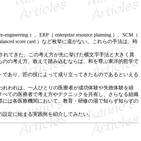
）、ERP（ enterprize resource planning ）、SCM（
C（ balanced score card ）など枚挙に遑がない。これらの手法は、時
同様に紹介されてきた。この考え方が先に挙げた横文字手法と大きく異
ものの考え方、敢えて踏み込むならば、和を尊ぶ東洋的哲学で
トであり、匠の技によって成り立ってきたものであるといえる
時にこそ、われわれは、一人ひとりの医療者が成功体験や失敗体験を経
すべての医療者で考え方やテクニックを共有し、さらなる組織
際には各医療機関において、教育・研修の場で知らず知らずの
の設定に始まる実践例を紹介してみたい。