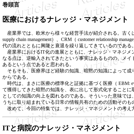
巻頭言
医療におけるナレッジ・マネジメント
産業界では、欧米から様々な経営手法が紹介される。古くはデミング賞に端を発するQC活
supply chain management）、CRM（ customer rela
代の流れとともに興隆と衰退を繰り返してきているのである
産業界におけるIT化の進展とともに、ナレッジ・マネジメント（ K
なる点は、逆輸入されてきたという事実はあるものの、メイ
あるという点であると思われる。
そもそも、医療界ほど経験の知識、暗黙の知識によって成り
からである。
時代は、まさに医療の標準化と証拠に基づく医療（ EBM: evi
て獲得してきた暗黙の知識を、表に出して形式化することに
としての知識の向上を図れるのである。そういった意味では
うちに取り組まれている日常の情報共有のための活動そのも
改めて、今回の特集では、ナレッジ・マネジメントの考え方
ITと病院のナレッジ・マネジメント