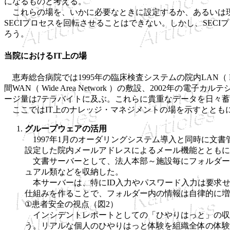
になるものと考える。
これらの場を、いかに必要なときに設定するか、あるいは現
SECIプロセスを回転させることはできない。しかし、SE
ろう。
当院におけるIT上の場
恵寿総合病院では1995年の臨床検査システムの院内LAN（ Loc
間WAN（ Wide Area Network ）の敷設、2002
ージ量は7テラバイトに及ぶ。これらに貴重なデータを日々
ここではIT上のナレッジ・マネジメントの場を示すととも
グループウェアの活用
1997年1月のオーダリングシステム導入と同時に文書管理サ
設定した院内メールアドレスによるメール機能とともに
文書サーバーとして、法人本部～施設毎にフォルダー
ュアル類などを収納した。
本サーバーは、特にID入力やパスワード入力は要求
仕組みを作ることで、フォルダー内の情報は自律的に増
①患者安全の視点（図2）
インシデントレポートとしての「ひやりはっと」の収集
う。リアルな個人のひやりはっと体験を組織全体の体験