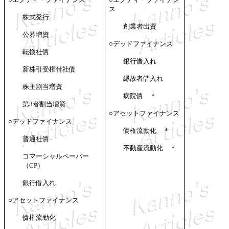
ス
株式発行
創業者出資
公募増資
○
デッドファイナンス
転換社債
銀行借入れ
新株引受権付社債
縁故者借入れ
株主割当増資
病院債 ＊
第
3者割当増資
○
アセットファイナンス
○
デッドファイナンス
債権流動化 ＊
普通社債
不動産流動化 ＊
コマーシャルペーパー
（
CP）
銀行借入れ
○
アセットファイナンス
債権流動化