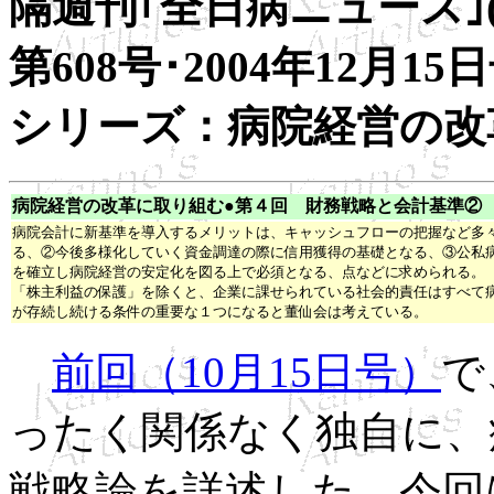
隔週刊｢全日病ニュース
第608号･2004年12月15
シリーズ：病院経営の改
病院経営の改革に取り組む●第４回
財務戦略と会計基準②
病院会計に新基準を導入するメリットは、キャッシュフローの把握など多
る、②今後多様化していく資金調達の際に信用獲得の基礎となる、③公私
を確立し病院経営の安定化を図る上で必須となる、点などに求められる。
「株主利益の保護」を除くと、企業に課せられている社会的責任はすべて
が存続し続ける条件の重要な１つになると董仙会は考えている。
前回（10月15日号）
で
ったく関係なく独自に、
戦略論を詳述した。今回