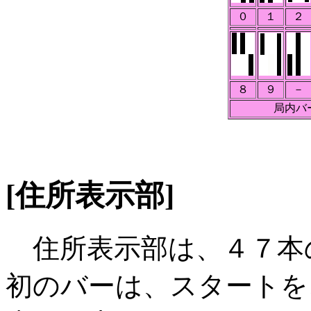
０
１
２
８
９
－
局内バ
[住所表示部]
住所表示部は、４７本
初のバーは、スタートを