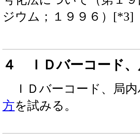
ジウム；１９９６）[*3]
４ ＩＤバーコード、
ＩＤバーコード、局内
方
を試みる。