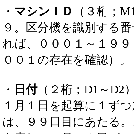
・
マシンＩＤ
（３桁；M
９。区分機を識別する番号
れば、０００１～１９９
００１の存在を確認）。
・
日付
（２桁；D1～D
１月１日を起算に１ずつ
は、９９日目にあたる。