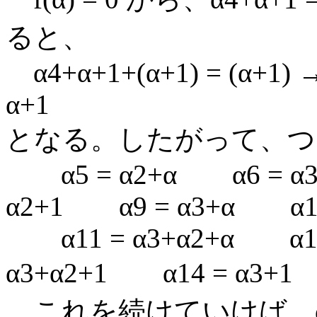
ると、
α4+α+1+(α+1) = (α+1) →
α+1
となる。したがって、つ
α5 = α2+α α6 = α3
α2+1 α9 = α3+α α10
α11 = α3+α2+α α12
α3+α2+1 α14 = α3+1 
これを続けていけば、αn を