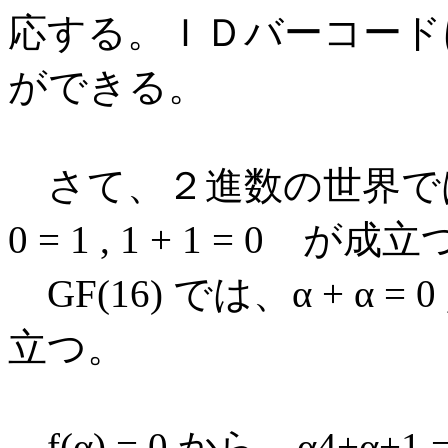
応する。ＩＤバーコード
ができる。
さて、２進数の世界では、 0 + 0
0 = 1 , 1 + 1 = 0 が成
GF(16) では、α + α = 0 , α
立つ。
f(α) = 0 から、α4+α