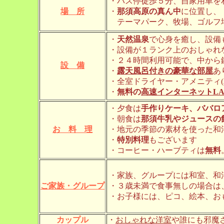
・バス停徒歩５分、自家用車を
場 所
・
那須高原の真ん中
に位置し、
テーマパーク、牧場、ゴルフ
・
天然温泉
で心身を癒し、設備
・設備が１ランク上のおしゃれ
・２４時間利用可能で、中から
設 備
・
露天風呂付きの豪華な部屋
あ
・全室ドライヤー・アメニティ
・
無料の
高速インターネットLA
・夕食は
手作りケーキ、ババロ
・朝食は
那須牛乳やジュースの
お 料 理
・地元の季節の素材を使った和
・
特別料理
もございます
・コーヒー・ハーブティは
無料
・家族、グループには和室、和
ご家族・グループ
・３歳未満で食事無しの場合は
・お子様には、ピコ、絵本、お
カップル
・
おしゃれな洋室
や誰にも邪魔