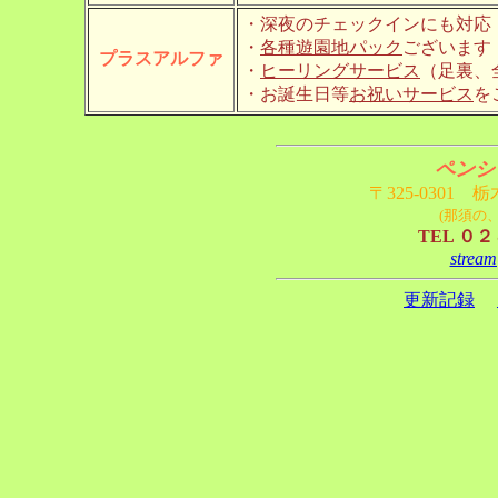
・深夜のチェックインにも対応
・
各種遊園地パック
ございます
プラスアルファ
・
ヒーリングサービス
（足裏
・お誕生日等
お祝いサービス
を
ペンシ
〒325-030
(那須の
TEL ０
stream
更新記録