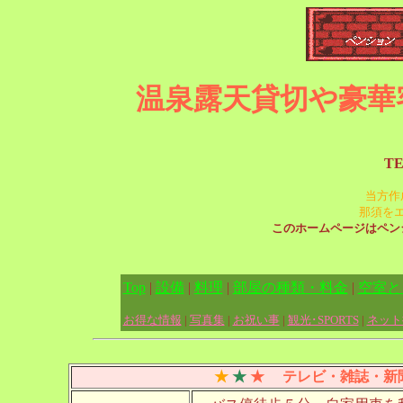
温泉露天貸切や豪華
TE
当方作
那須を
このホームページはペン
Top
|
設備
|
料理
|
部屋の種類・料金
|
空室と
お得な情報
|
写真集
|
お祝い事
|
観光･SPORTS
|
ネット
★
★
★
テレビ・雑誌・新